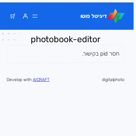
דלג
תוכן
דיגיטל פוטו
photobook-editor
חסר pid בקישור.
Develop with
AICRAFT
digitalphoto