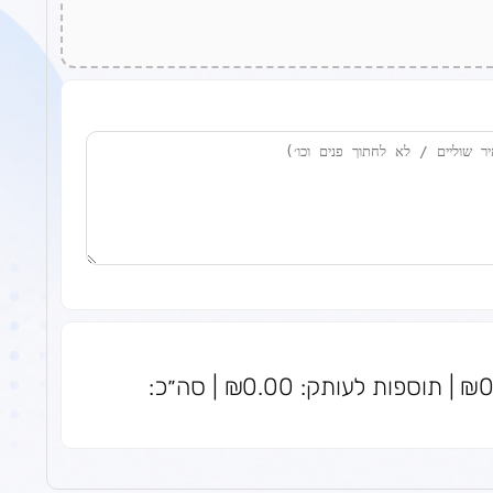
סה״כ עותקים: 0 | מחיר לעותק: ₪0.00 | תוספות לעותק: ₪0.00 | סה״כ: