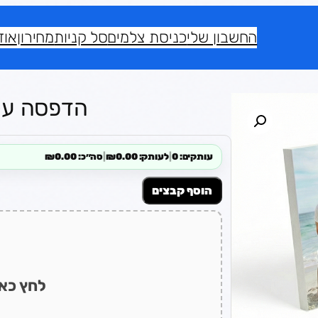
החשבון שלי
כניסת צלמים
סל קניות
מחירון
אוד
הדפסה על קא
עותקים: 0
|
לעותק: ₪0.00
|
סה״כ: ₪0.00
הוסף קבצים
לחץ כאן