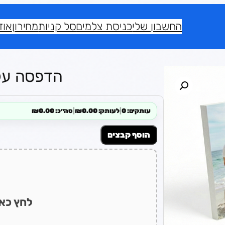
החשבון שלי
כניסת צלמים
סל קניות
מחירון
אוד
הדפסה על קא
עותקים: 0
|
לעותק: ₪0.00
|
סה״כ: ₪0.00
הוסף קבצים
לחץ כאן