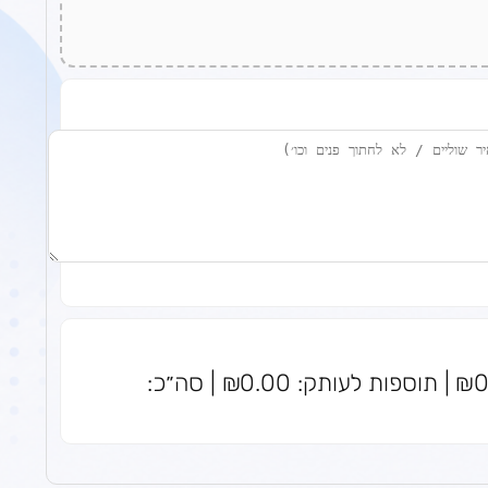
סה״כ עותקים: 0 | מחיר לעותק: ₪0.00 | תוספות לעותק: ₪0.00 | סה״כ: