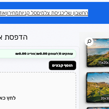
החשבון שלי
כניסת צלמים
סל קניות
מחירון
אוד
הדפסת אבן 
עותקים: 0
|
לעותק: ₪0.00
|
סה״כ: ₪0.00
הוסף קבצים
לחץ כאן