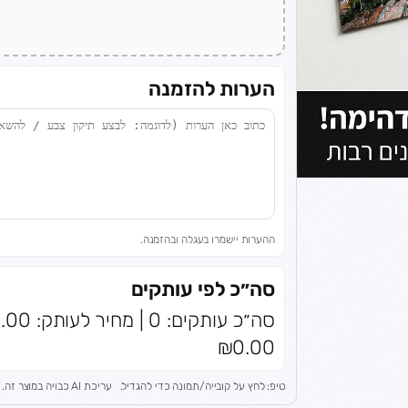
הערות להזמנה
ההערות יישמרו בעגלה ובהזמנה.
סה״כ לפי עותקים
₪0.00
טיפ: לחץ על קובייה/תמונה כדי להגדיל.
עריכת AI כבויה במוצר זה.