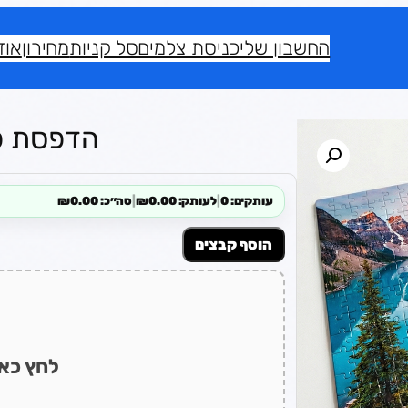
החשבון שלי
כניסת צלמים
סל קניות
מחירון
אוד
הדפסת פאז
עותקים: 0
|
לעותק: ₪0.00
|
סה״כ: ₪0.00
הוסף קבצים
לחץ כאן