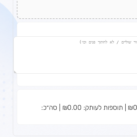
סה״כ עותקים: 0 | מחיר לעותק: ₪0.00 | תוספות לעותק: ₪0.00 | סה״כ: