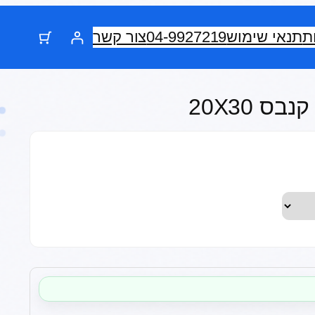
ת
תנאי שימוש
04-9927219
צור קשר
ס 20X30