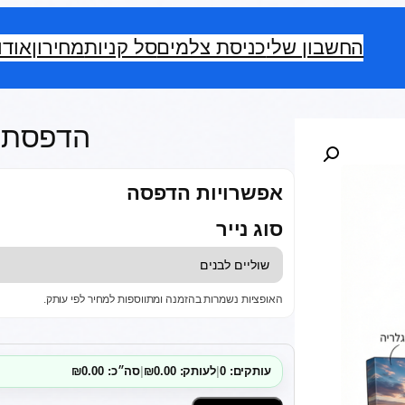
החשבון שלי
כניסת צלמים
סל קניות
מחירון
אודו
הדפסת קנב
אפשרויות הדפסה
סוג נייר
האופציות נשמרות בהזמנה ומתווספות למחיר לפי עותק.
עותקים: 0
|
לעותק: ₪0.00
|
סה״כ: ₪0.00