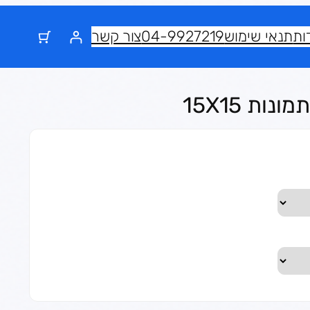
ות
תנאי שימוש
04-9927219
צור קשר
ות 15X15