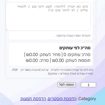
ההערות יישמרו בעגלה ובהזמנה.
סה״כ לפי עותקים
סה״כ עותקים: 0 | מחיר לעותק: ₪0.00 |
תוספות לעותק: ₪0.00 | סה״כ: ₪0.00
טיפ: לחץ על קובייה/תמונה כדי להגדיל.
עריכת AI כבויה במוצר זה.
PDF:
ספירת עמודים פעילה (עמודים = עותקים).
כ
הוספה לסל
מ
ו
Category:
הדפסת פוסטרים
, 
הדפסת תמונות
ת