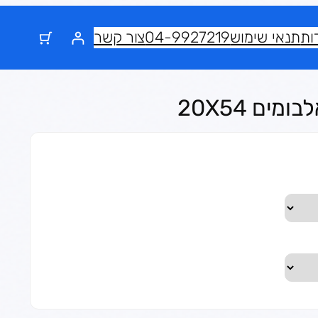
ות
תנאי שימוש
04-9927219
צור קשר
ים 20X54