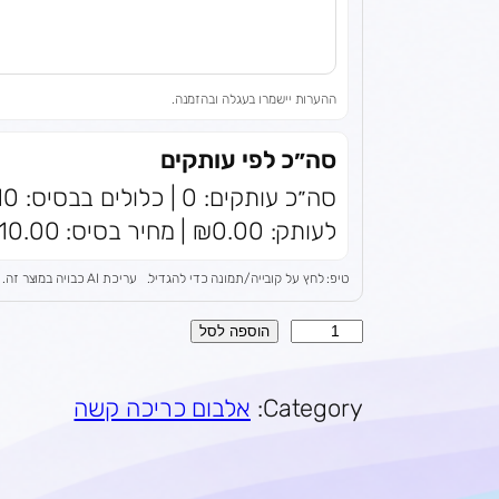
ההערות יישמרו בעגלה ובהזמנה.
סה״כ לפי עותקים
לעותק: ₪0.00 | מחיר בסיס: ₪210.00 | סה״כ: ₪210.00
טיפ: לחץ על קובייה/תמונה כדי להגדיל.
עריכת AI כבויה במוצר זה.
כ
הוספה לסל
מ
ו
Category:
אלבום כריכה קשה
ת
ש